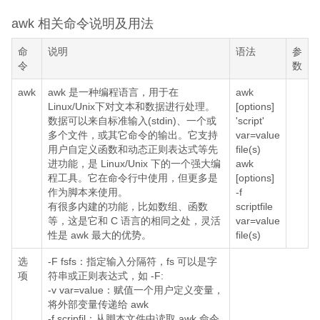
awk 相关命令说明及用法
命
说明
语法
参
令
数
awk
awk 是一种编程语言，用于在
awk
Linux/Unix下对文本和数据进行处理。
[options]
数据可以来自标准输入(stdin)、一个或
'script'
多个文件，或其它命令的输出。它支持
var=value
用户自定义函数和动态正则表达式等先
file(s)
进功能，是 Linux/Unix 下的一个强大编
awk
程工具。它在命令行中使用，但更多是
[options]
作为脚本来使用。
-f
有很多内建的功能，比如数组、函数
scriptfile
等，这是它和 C 语言的相同之处，灵活
var=value
性是 awk 最大的优势。
file(s)
选
-F fsfs：指定输入分隔符，fs 可以是字
项
符串或正则表达式，如 -F:
-v var=value：赋值一个用户定义变量，
将外部变量传递给 awk
-f scripfil：从脚本文件中读取 awk 命令