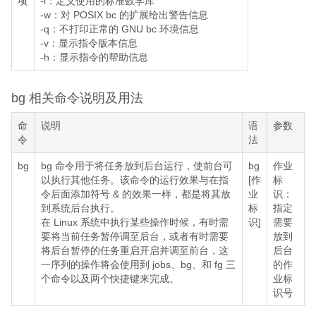
项
-l：定义使用的标准数学库
-w：对 POSIX bc 的扩展给出警告信息
-q：不打印正常的 GNU bc 环境信息
-v：显示指令版本信息
-h：显示指令的帮助信息
bg 相关命令说明及用法
命
说明
语
参数
令
法
bg
bg 命令用于将任务放到后台运行，使前台可
bg
作业
以执行其他任务。该命令的运行效果与在指
[作
标
令后面添加符号 & 的效果一样，都是将其放
业
识：
到系统后台执行。
标
指定
在 Linux 系统中执行某些操作时候，有时需
识]
需要
要将当前任务暂停调至后台，或者有时需要
放到
将后台暂停的任务重启开启并调至前台，这
后台
一序列的操作将会使用到 jobs、bg、和 fg 三
的作
个命令以及两个快捷键来完成。
业标
识号