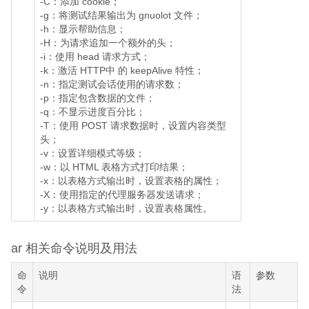
-C：添加 cookie；
-g：将测试结果输出为 gnuolot 文件；
-h：显示帮助信息；
-H：为请求追加一个额外的头；
-i：使用 head 请求方式；
-k：激活 HTTP中 的 keepAlive 特性；
-n：指定测试会话使用的请求数；
-p：指定包含数据的文件；
-q：不显示进度百分比；
-T：使用 POST 请求数据时，设置内容类型
头；
-v：设置详细模式等级；
-w：以 HTML 表格方式打印结果；
-x：以表格方式输出时，设置表格的属性；
-X：使用指定的代理服务器发送请求；
-y：以表格方式输出时，设置表格属性。
ar 相关命令说明及用法
命
说明
语
参数
令
法