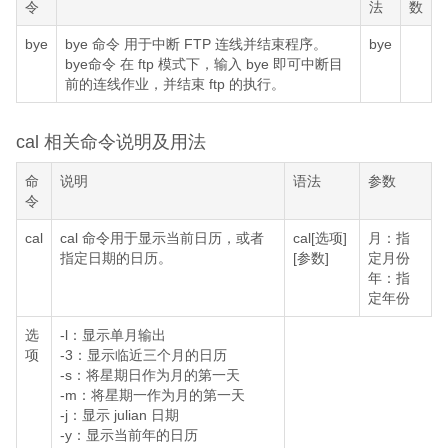
令
法
数
bye
bye 命令 用于中断 FTP 连线并结束程序。
bye
bye命令 在 ftp 模式下，输入 bye 即可中断目
前的连线作业，并结束 ftp 的执行。
cal 相关命令说明及用法
命
说明
语法
参数
令
cal
cal 命令用于显示当前日历，或者
cal[选项]
月：指
指定日期的日历。
[参数]
定月份
年：指
定年份
选
-l：显示单月输出
项
-3：显示临近三个月的日历
-s：将星期日作为月的第一天
-m：将星期一作为月的第一天
-j：显示 julian 日期
-y：显示当前年的日历