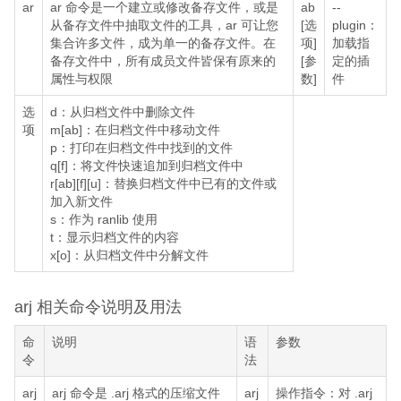
ar
ar 命令是一个建立或修改备存文件，或是
ab
--
从备存文件中抽取文件的工具，ar 可让您
[选
plugin：
集合许多文件，成为单一的备存文件。在
项]
加载指
备存文件中，所有成员文件皆保有原来的
[参
定的插
属性与权限
数]
件
选
d：从归档文件中删除文件
项
m[ab]：在归档文件中移动文件
p：打印在归档文件中找到的文件
q[f]：将文件快速追加到归档文件中
r[ab][f][u]：替换归档文件中已有的文件或
加入新文件
s：作为 ranlib 使用
t：显示归档文件的内容
x[o]：从归档文件中分解文件
arj 相关命令说明及用法
命
说明
语
参数
令
法
arj
arj 命令是 .arj 格式的压缩文件
arj
操作指令：对 .arj