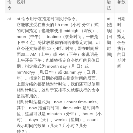
命
说明
语
参数
令
法
at
at 命令用于在指定时间执行命令。
at
日期
它能够接受在当天的 hh:mm（小时:分钟）式
[选
时
的时间指定；也能够使用 midnight（深夜）、
项]
间：
noon（中午）、teatime（饮茶时间，一般是
[日
指定
下午 4 点）等比较模糊的词语来指定时间。at
期
任务
命令还支持采用 12 小时计时制，即在时间后
时
执行
面加上 AM（上午）或 PM（下午）来说明是
间]
的日
上午还是下午；也能够指定命令执行的具体日
期时
期，指定格式为 month day（月 日）或
间
mm/dd/yy（月/日/年）或 dd.mm.yy（日.月.
年）。指定的日期必须跟在指定时间的后面。
上面介绍的都是绝对计时法，我们还可以使用
相对计时法，这对于安排不久就要执行的命令
是很有用的。
相对计时法格式为：now + count time-units。
其中，now 指当前时间，time-units 是时间单
位，这里可以是 minutes（分钟）、hours（小
时）、days（天）、weeks（星期）。count
表示时间的数量（几天？几小时？几分
钟？）。