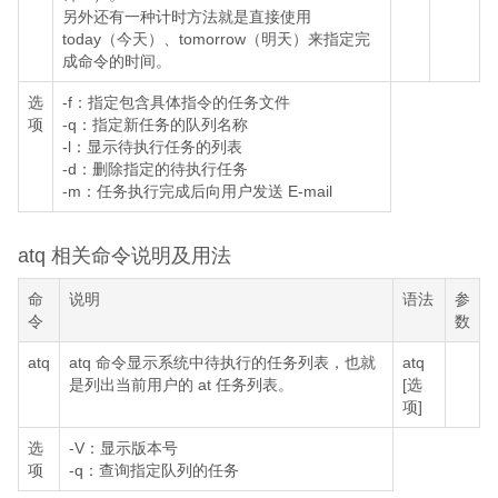
另外还有一种计时方法就是直接使用
today（今天）、tomorrow（明天）来指定完
成命令的时间。
选
-f：指定包含具体指令的任务文件
项
-q：指定新任务的队列名称
-l：显示待执行任务的列表
-d：删除指定的待执行任务
-m：任务执行完成后向用户发送 E-mail
atq 相关命令说明及用法
命
说明
语法
参
令
数
atq
atq 命令显示系统中待执行的任务列表，也就
atq
是列出当前用户的 at 任务列表。
[选
项]
选
-V：显示版本号
项
-q：查询指定队列的任务