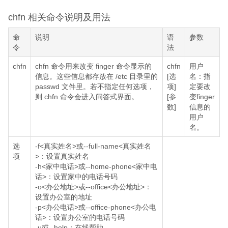
chfn 相关命令说明及用法
命
说明
语
参数
令
法
chfn
chfn 命令用来改变 finger 命令显示的
chfn
用户
信息。这些信息都存放在 /etc 目录里的
[选
名：指
passwd 文件里。若不指定任何选项，
项]
定要改
则 chfn 命令会进入问答式界面。
[参
变finger
数]
信息的
用户
名。
选
-f<真实姓名>或--full-name<真实姓名
项
>：设置真实姓名
-h<家中电话>或--home-phone<家中电
话>：设置家中的电话号码
-o<办公地址>或--office<办公地址>：
设置办公室的地址
-p<办公电话>或--office-phone<办公电
话>：设置办公室的电话号码
-u或--help：在线帮助