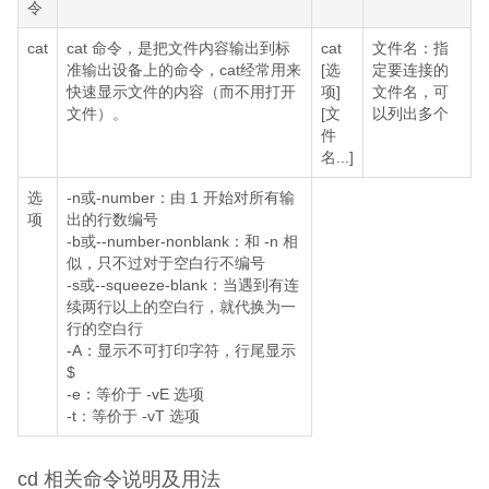
令
cat
cat 命令，是把文件内容输出到标
cat
文件名：指
准输出设备上的命令，cat经常用来
[选
定要连接的
快速显示文件的内容（而不用打开
项]
文件名，可
文件）。
[文
以列出多个
件
名...]
选
-n或-number：由 1 开始对所有输
项
出的行数编号
-b或--number-nonblank：和 -n 相
似，只不过对于空白行不编号
-s或--squeeze-blank：当遇到有连
续两行以上的空白行，就代换为一
行的空白行
-A：显示不可打印字符，行尾显示
$
-e：等价于 -vE 选项
-t：等价于 -vT 选项
cd 相关命令说明及用法