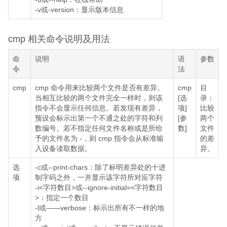
-v或-version：显示版本信息
cmp 相关命令说明及用法
命
说明
语
参数
令
法
cmp
cmp 命令用来比较两个文件是否有差异。
cmp
目
当相互比较的两个文件完全一样时，则该
[选
录：
指令不会显示任何信息。若发现有差异，
项]
比较
预设会标示出第一个不通之处的字符和列
[参
两个
数编号。若不指定任何文件名称或是所给
数]
文件
予的文件名为 -，则 cmp 指令会从标准输
的差
入设备读取数据。
异。
选
-c或--print-chars：除了标明差异处的十进
项
制字码之外，一并显示该字符所对应字符
-i<字符数目>或--ignore-initial=<字符数目
>：指定一个数目
-l或——verbose：标示出所有不一样的地
方