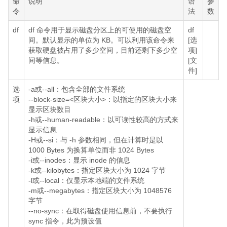
命
说明
语
参
令
法
数
df
df 命令用于显示磁盘分区上的可使用的磁盘空
df
间。默认显示的单位为 KB。可以利用该命令来
[选
获取硬盘被占用了多少空间，目前还剩下多少空
项]
间等信息。
[文
件]
选
-a或--all：包含全部的文件系统
项
--block-size=<区块大小>：以指定的区块大小来
显示区块数目
-h或--human-readable：以可读性较高的方式来
显示信息
-H或--si：与 -h 参数相同，但在计算时是以
1000 Bytes 为换算单位而非 1024 Bytes
-i或--inodes：显示 inode 的信息
-k或--kilobytes：指定区块大小为 1024 字节
-l或--local：仅显示本地端的文件系统
-m或--megabytes：指定区块大小为 1048576
字节
--no-sync：在取得磁盘使用信息前，不要执行
sync 指令，此为预设值