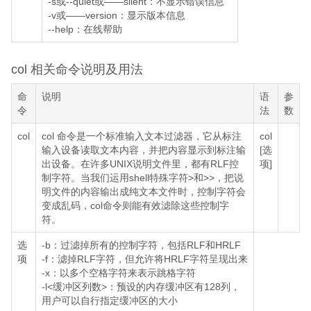
-s或--quiet或——silent：不显示错误信息
-v或——version：显示版本信息
--help：在线帮助
col 相关命令说明及用法
命
说明
语
参
令
法
数
col
col 命令是一个标准输入文本过滤器，它从标注
col
输入设备读取文本内容，并把内容显示到标注输
[选
出设备。在许多UNIX说明文件里，都有RLF控
项]
制字符。当我们运用shell特殊字符>和>>，把说
明文件的内容输出成纯文本文件时，控制字符会
变成乱码，col命令则能有效滤除这些控制字
符。
选
-b：过滤掉所有的控制字符，包括RLF和HRLF
项
-f：滤掉RLF字符，但允许将HRLF字符呈现出来
-x：以多个空格字符来表示跳格字符
-l<缓冲区列数>：预设的内存缓冲区有128列，
用户可以自行指定缓冲区的大小