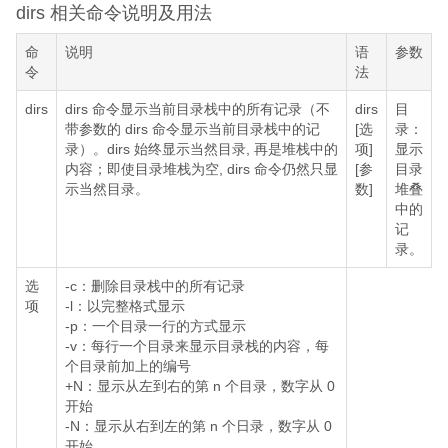
dirs 相关命令说明及用法
命
说明
语
参数
令
法
dirs
dirs 命令显示当前目录栈中的所有记录（不
dirs
目
带参数的 dirs 命令显示当前目录栈中的记
[选
录：
录）。dirs 始终显示当然目录, 再是堆栈中的
项]
显示
内容；即使目录堆栈为空, dirs 命令仍然只显
[参
目录
示当然目录。
数]
堆叠
中的
记
录。
选
-c：删除目录栈中的所有记录
项
-l：以完整格式显示
-p：一个目录一行的方式显示
-v：每行一个目录来显示目录栈的内容，每
个目录前加上的编号
+N：显示从左到右的第 n 个目录，数字从 0
开始
-N：显示从右到左的第 n 个日录，数字从 0
开始