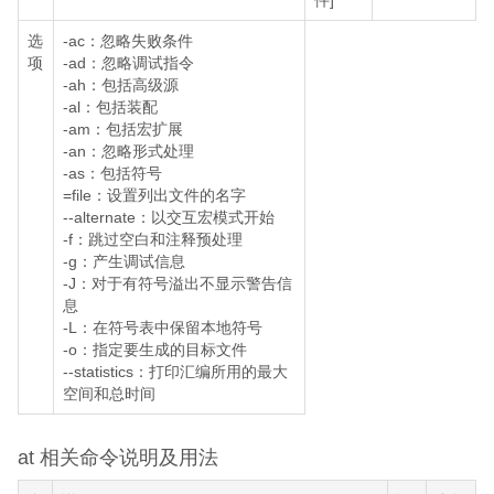
件]
选
-ac：忽略失败条件
项
-ad：忽略调试指令
-ah：包括高级源
-al：包括装配
-am：包括宏扩展
-an：忽略形式处理
-as：包括符号
=file：设置列出文件的名字
--alternate：以交互宏模式开始
-f：跳过空白和注释预处理
-g：产生调试信息
-J：对于有符号溢出不显示警告信
息
-L：在符号表中保留本地符号
-o：指定要生成的目标文件
--statistics：打印汇编所用的最大
空间和总时间
at 相关命令说明及用法