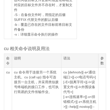
改时间较目标文件更新时或是名称相互
对应的目标文件并不存在时，才复制文
件
-S：在备份文件时，用指定的后缀
SUFFIX 代替文件的默认后缀
-b：覆盖已存在的文件目标前将目标文
件备份
-v：详细显示命令执行的操作
cu 相关命令说明及用法
命
说明
语法
参
令
数
cu
cu 命令用于连接另一个系统
cu [dehnotv][-a<通信
主机。cu (call up) 指令可连
端口>][-c<电话号码>]
接另一台主机，并采用类似拨
[-E<脱离字符>][-I<设
号终端机的接口工作，也可执
置文件>][-l<外围设备
行简易的文件传输作业。
代号>]
[-s<连线速率>][-x<排
错模式>][-z<系统主机
>][--help][-nostop][--