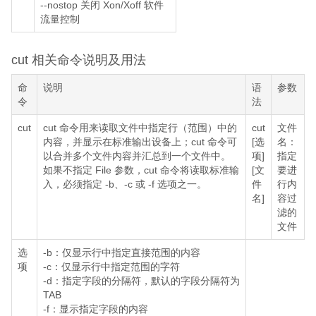
--nostop 关闭 Xon/Xoff 软件
流量控制
cut 相关命令说明及用法
命
说明
语
参数
令
法
cut
cut 命令用来读取文件中指定行（范围）中的
cut
文件
内容，并显示在标准输出设备上；cut 命令可
[选
名：
以合并多个文件内容并汇总到一个文件中。
项]
指定
如果不指定 File 参数，cut 命令将读取标准输
[文
要进
入，必须指定 -b、-c 或 -f 选项之一。
件
行内
名]
容过
滤的
文件
选
-b：仅显示行中指定直接范围的内容
项
-c：仅显示行中指定范围的字符
-d：指定字段的分隔符，默认的字段分隔符为
TAB
-f：显示指定字段的内容